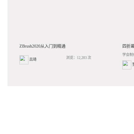
ZBrush2020从入门到精通
四折
学会制
浏览：12,283 次
吕琦