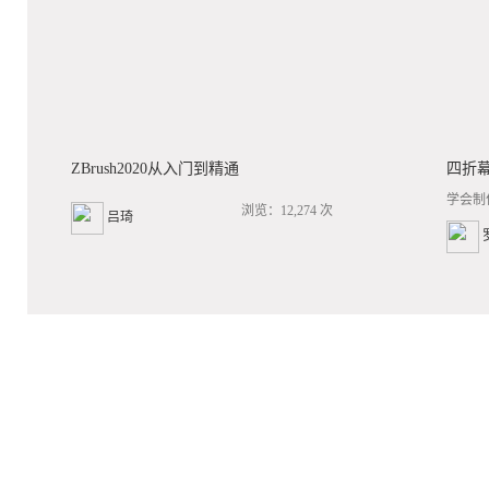
ZBrush2020从入门到精通
四折
学会制
浏览：12,274 次
吕琦