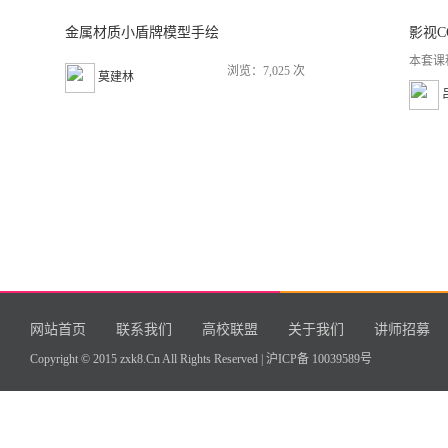
金属材质小盾牌模型手绘
影视C
本套课
浏览：7,025 次
莫建林
网站首页
联系我们
高校联盟
关于我们
讲师招募
Copyright © 2015 zxk8.Cn All Rights Reserved |
沪ICP备 10039589号