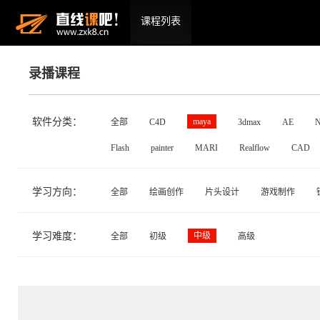
课程列表
录播课程
软件分类：
maya
全部
C4D
3dmax
AE
N
Flash
painter
MARI
Realflow
CAD
学习方向：
全部
绘画创作
片头设计
游戏制作
学习难度：
中级
全部
初级
高级