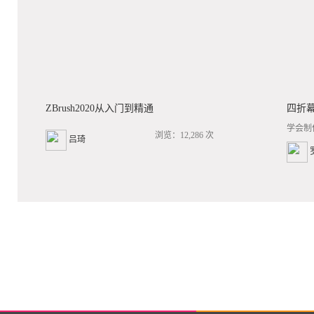
ZBrush2020从入门到精通
四折
学会制
浏览：12,286 次
吕琦