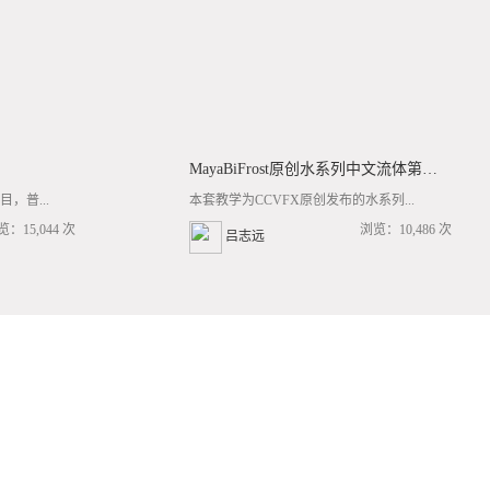
MayaBiFrost原创水系列中文流体第三套BF基础/高阶案例全流程教学
，普...
本套教学为CCVFX原创发布的水系列...
览：15,044 次
浏览：10,486 次
吕志远