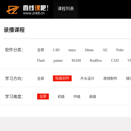
课程列表
录播课程
软件分类：
全部
C4D
maya
3dmax
AE
Nuke
Flash
painter
MARI
Realflow
CAD
V
学习方向：
绘画创作
全部
片头设计
游戏制作
镜
学习难度：
全部
初级
中级
高级