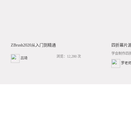
ZBrush2020从入门到精通
四折幕片
学会制作四
浏览：12,280 次
吕琦
罗老