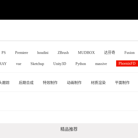
PS
Premiere
houdini
ZBrush
MUDBOX
达芬奇
Fusion
PhoenixFD
RAY
vue
Sketchup
Unity3D
Python
massive
头跟踪
后期合成
特效制作
动画制作
材质渲染
平面制作
精品推荐