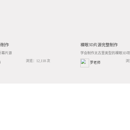
源制作
裸眼3D片源完整制作
折幕片源
学会制作太古里类型的裸眼3D项目
浏览：12,118 次
浏
师
罗老师