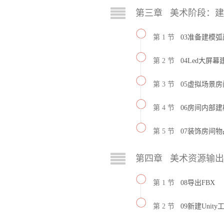
第三章 美术阶段：
第 1 节
03准备建模
第 2 节
04Led大屏幕
第 3 节
05虚拟场景房
第 4 节
06房间内部
第 5 节
07装饰房间物
第四章 美术资源输出至
第 1 节
08导出FBX
第 2 节
09新建Unity