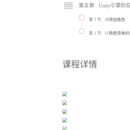
第五章 Unity引擎阶
第 1 节
10添加角色
第 2 节
11熟悉简单
课程详情