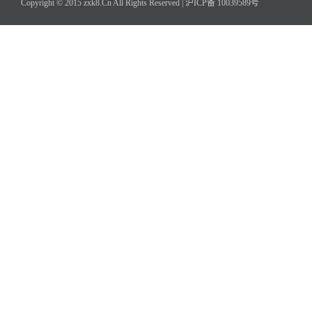
Copyright © 2015 zxk8.Cn All Rights Reserved |
沪ICP备 10039589号