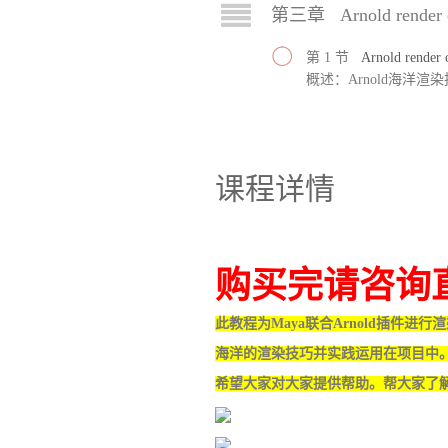
第三章 Arnold render
第 1 节
Arnold rende
概述：Arnold海洋渲
课程详情
购买完请咨询
此教程为Maya联合Arnold插件进
海洋的渲染技巧并实践运用在项目中
希望大家对大家提供帮助。帮大家了解A