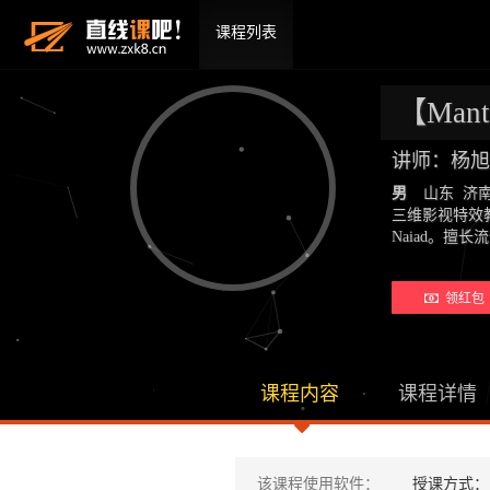
课程列表
【Ma
讲师：杨旭
男
山东 济
三维影视特效教
Naiad。擅
领红包
课程内容
课程详情
该课程使用软件：
授课方式：