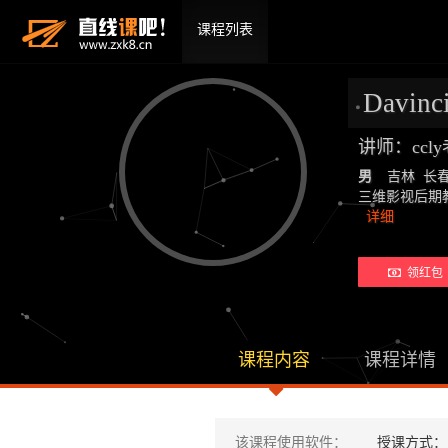
课程列表
Davin
讲师：ccl
男
吉林 长
三维影视后期教师：19
详细
领红包 
课程内容
课程详情
该课程使用软件：
授课方式：