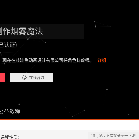
体制作烟雾魔法
已认证）
，现在在娃娃鱼动画设计有限公司任角色特效师。
详细
在线咨询
公益教程
HI~,课程不错就分享一下吧
课程性质：