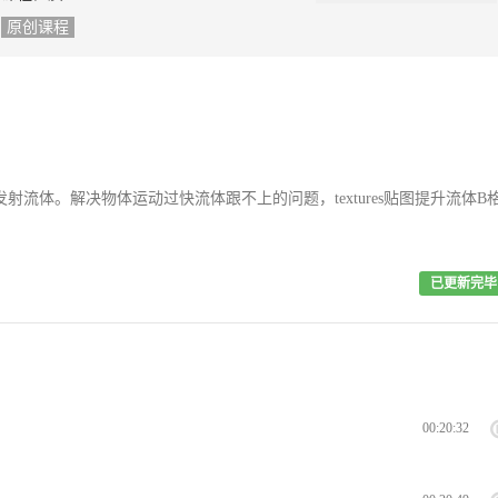
原创课程
积发射流体。解决物体运动过快流体跟不上的问题，textures贴图提升流体B
已更新完毕
00:20:32