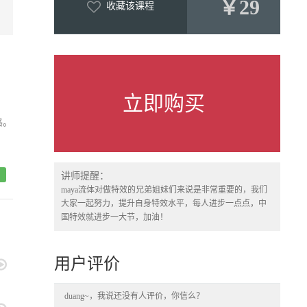
￥29
收藏该课程
立即购买
格。
讲师提醒：
maya流体对做特效的兄弟姐妹们来说是非常重要的，我们
大家一起努力，提升自身特效水平，每人进步一点点，中
国特效就进步一大节，加油！
用户评价
duang~，我说还没有人评价，你信么？