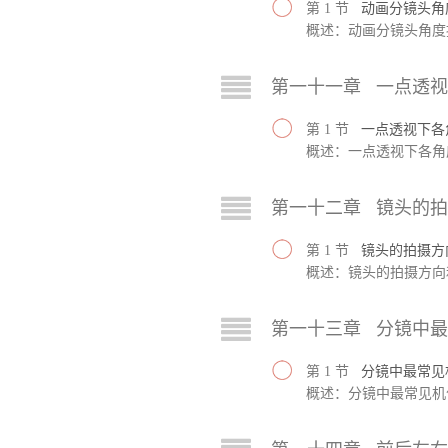
第 1 节
动画分镜头角
概述：动画分镜头角度
第一十一章 一点透
第 1 节
一点透视下各
概述：一点透视下各角
第一十二章 镜头的
第 1 节
镜头的拍摄方
概述：镜头的拍摄方向
第一十三章 分镜中
第 1 节
分镜中最常见
概述：分镜中最常见机