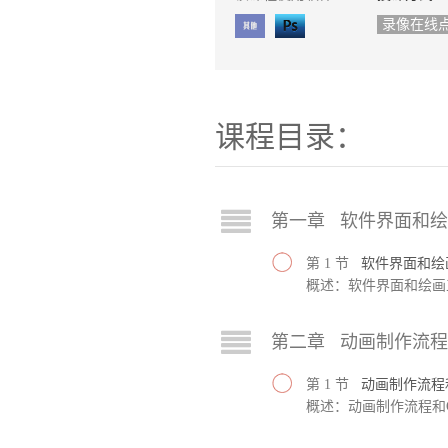
录像在线
课程目录：
第一章 软件界面和
第 1 节
软件界面和绘
概述：软件界面和绘画
第二章 动画制作流程
第 1 节
动画制作流程
概述：动画制作流程和