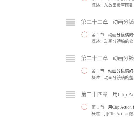
概述：从故事板草图到
第二十二章 动画分
第 1 节
动画分镜稿的
概述：动画分镜稿的修
第二十三章 动画分
第 1 节
动画分镜稿的
概述：动画分镜稿的整
第二十四章 用Clip Ac
第 1 节
用Clip Acti
概述：用Clip Action