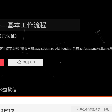
tte---基本工作流程
师（已认证）
.擅长三维maya,3dsmax,c4d,houdini.合成ae,fusion,nuke,flame.剪辑pr
在线咨询
公益教程
HI~,课程不错就分享一下吧
课程性质：