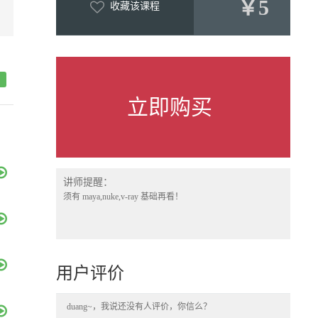
￥5
收藏该课程
立即购买
讲师提醒：
须有 maya,nuke,v-ray 基础再看！
用户评价
duang~，我说还没有人评价，你信么？