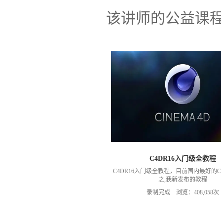
该讲师的公益课
C4DR16入门级全教程
C4DR16入门级全教程，目前国内最好的
之,我新发布的教程
http://www.zxk8.cn/course/recorded_content
录制完成 浏览：408,058次
【c4d R17 Xpresso 全教程——c4d