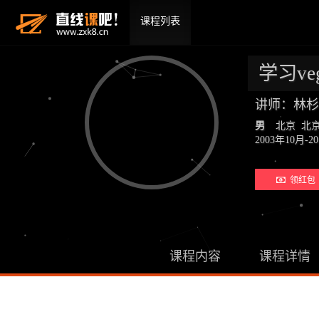
课程列表
学习ve
讲师：林杉
男
北京 北
2003年10
领红包 
课程内容
课程详情