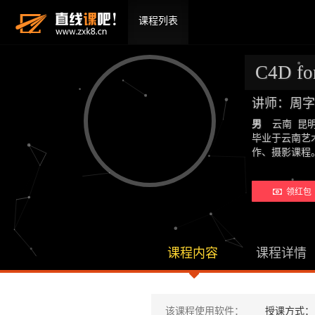
课程列表
C4D 
讲师：周字
男
云南 昆
毕业于云南艺
作、摄影课
领红包 
课程内容
课程详情
该课程使用软件：
授课方式：