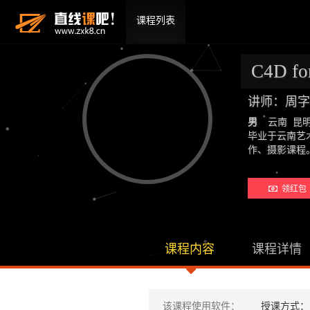
课程列表
C4D 
讲师：周字
男
云南 昆
毕业于云南艺
作、摄影课
领红包 
课程内容
课程详情
该课程使用软件：
授课方式：