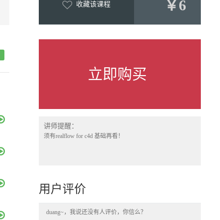
￥6
收藏该课程
立即购买
讲师提醒：
须有realflow for c4d 基础再看！
用户评价
duang~，我说还没有人评价，你信么？