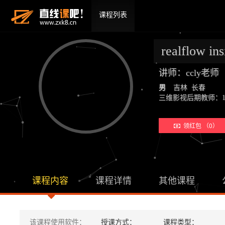
课程列表
realflow 
讲师：ccly老
男
吉林 长春
三维影视后期教师：19年教学经验
领红包 （0）
课程内容
课程详情
其他课程
该课程使用软件：
授课方式：
课程类型：