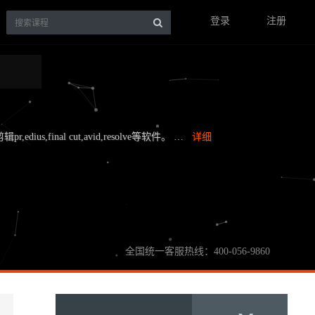
登录
注册
,edius,final cut,avid,resolve等软件。 …
详细
全国统一客服热线：400-056-9860