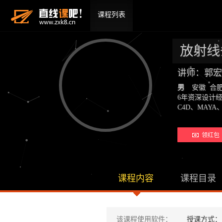
课程列表
放射线
讲师：郭宏
男
安徽 合
6年资深设计
C4D、MAYA、
领红包 
课程内容
课程目录
该课程使用软件：
授课方式：