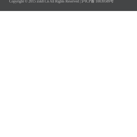
Copyright © 2015 zxk8.Cn All Rights Reserved |
沪ICP备 10039589号