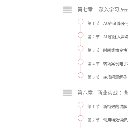
第七章 深入学习Prem
第 1 节
AU声音降噪
第 2 节
AU消除人声与
第 3 节
时间线命令快
第 4 节
转场案例电子
第 5 节
转场问题解答
第八章 商业实战 ：
第 1 节
新特效的讲解
第 2 节
常用特效讲解