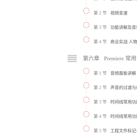
第 2 节
视频变速
第 3 节
功能讲解及音
第 4 节
商业实战:人
第六章 Premiere 
第 1 节
音频面板讲解
第 2 节
声音的过渡与
第 3 节
时间线常用功
第 4 节
时间线常用功
第 5 节
工程文件标记