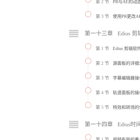
第 2 节
PR与AE的动
第 3 节
使用PR更改
第一十三章 Edius 
第 1 节
Edius 剪辑
第 2 节
源面板的详细
第 3 节
字幕编辑器操
第 4 节
轨道面板的操
第 5 节
特效和转场的
第一十四章 Edius
第 1 节
视频布局的重