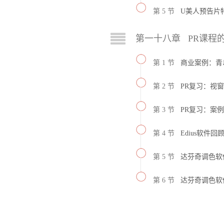
第 5 节
U美人预告片
第一十八章 PR课程
第 1 节
商业案例：青
第 2 节
PR复习：视
第 3 节
PR复习：案
第 4 节
Edius软件
第 5 节
达芬奇调色软
第 6 节
达芬奇调色软