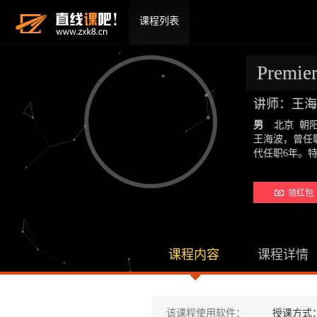
课程列表
Prem
讲师：王海
男
北京 朝
王海波，曾任
代任职6年。
领红包 
课程内容
课程详情
该课程使用软件：
授课方式