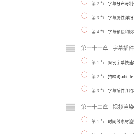
第 2 节
字幕分布与制
第 3 节
字幕属性详细
第 4 节
字幕预设和模
第一十一章 字幕插
第 1 节
案例字幕快速
第 2 节
拍唱词subtit
第 3 节
字幕插件介绍
第一十二章 视频渲
第 1 节
时间线素材渲