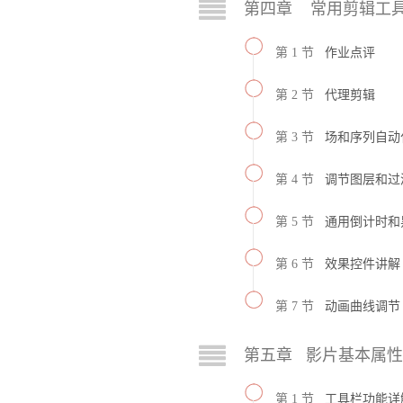
第四章 常用剪辑工
第 1 节
作业点评
第 2 节
代理剪辑
第 3 节
场和序列自动
第 4 节
调节图层和过
第 5 节
通用倒计时和
第 6 节
效果控件讲解
第 7 节
动画曲线调节
第五章 影片基本属
第 1 节
工具栏功能详