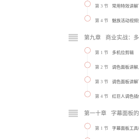
第 3 节
常用特效讲解
第 4 节
魅族活动视频
第九章 商业实战：
第 1 节
多机位剪辑
第 2 节
调色面板讲解
第 3 节
调色面板讲解
第 4 节
红巨人调色插
第一十章 字幕面板
第 1 节
字幕面板工具