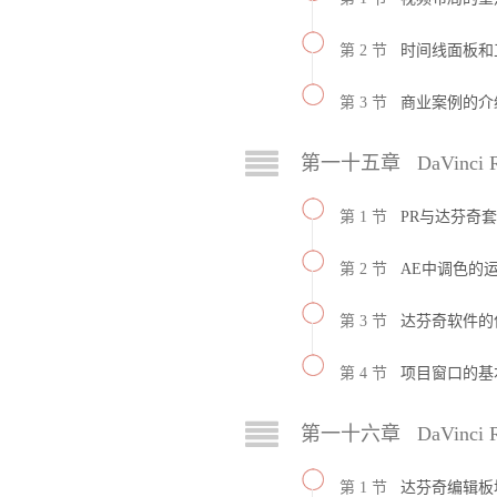
第 2 节
时间线面板和
第 3 节
商业案例的介
第一十五章 DaVinci 
第 1 节
PR与达芬奇
第 2 节
AE中调色的
第 3 节
达芬奇软件的
第 4 节
项目窗口的基
第一十六章 DaVinci 
第 1 节
达芬奇编辑板