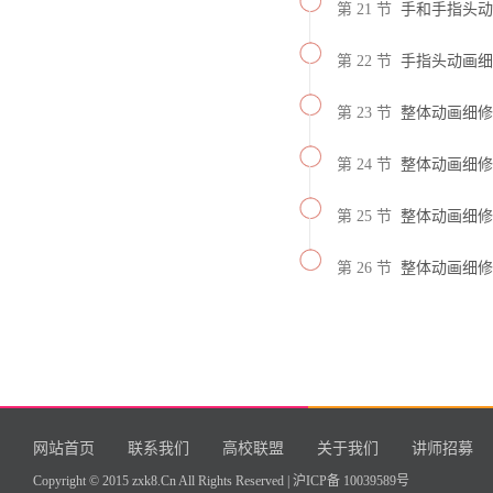
第 21 节
手和手指头动画细修
第 22 节
手指头动画细修(P
第 23 节
整体动画细修(Po
第 24 节
整体动画细修(Po
第 25 节
整体动画细修(Po
第 26 节
整体动画细修(Po
网站首页
联系我们
高校联盟
关于我们
讲师招募
Copyright © 2015 zxk8.Cn All Rights Reserved |
沪ICP备 10039589号