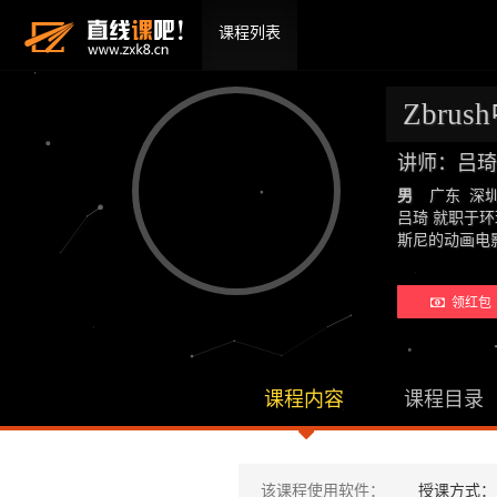
课程列表
Zbru
讲师：吕琦
男
广东 深
吕琦 就职于
斯尼的动画电
领红包 
课程内容
课程目录
该课程使用软件：
授课方式：