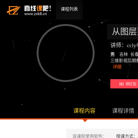
课程列表
从图层到
讲师：ccl
男
吉林 长
三维影视后期教师：19
详细
领红包 
课程内容
课程详情
该课程使用软件：
授课方式：