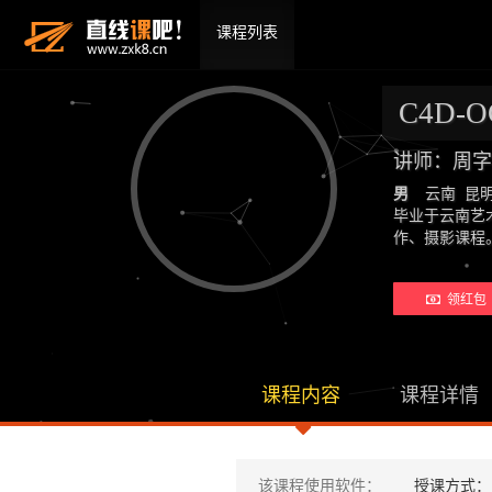
课程列表
C4D
讲师：周字
男
云南 昆
毕业于云南艺
作、摄影课
领红包 
课程内容
课程详情
该课程使用软件：
授课方式：