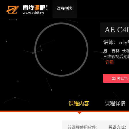
课程列表
AE C
讲师：ccl
男
吉林 长
三维影视后期教师：19
详细
领红包 
课程内容
课程详情
该课程使用软件：
授课方式：