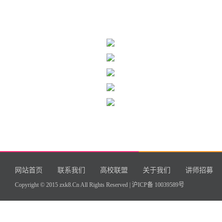
网站首页
联系我们
高校联盟
关于我们
讲师招募
Copyright © 2015 zxk8.Cn All Rights Reserved |
沪ICP备 10039589号