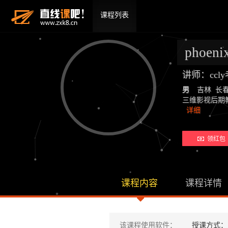
课程列表
phoen
讲师：ccl
男
吉林 长
三维影视后期教师：19
详细
领红包 
课程内容
课程详情
该课程使用软件：
授课方式：