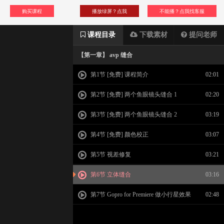
购买课程
播放绿屏？点我
不能播？点我找客服
课程目录
下载素材
提问老师
【第一章】 avp 缝合
第1节 [免费] 课程简介
02:01
第2节 [免费] 两个鱼眼镜头缝合 1
02:20
第3节 [免费] 两个鱼眼镜头缝合 2
03:19
第4节 [免费] 颜色校正
03:07
第5节 视差修复
03:21
第6节 立体缝合
03:16
第7节 Gopro for Premiere 做小行星效果
02:48