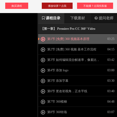
购买课程
播放绿屏？点我
不能播？点我找客服
课程目录
下载素材
提问老师
【第一章】 Premiere Pro CC 360° Video
第1节 [免费] 360 视频基本原理
03:25
第2节 [免费] 360 视频 基本工作流程
04:15
第3节 如何编辑混合帧速率，像素比，
03:42
分辨率的素材！
第4节 添加 logo
03:00
第5节 添加字幕
03:30
第6节 更改初视角，正水平线
03:40
第7节 360模糊
04:48
第8节 360转场
03:07