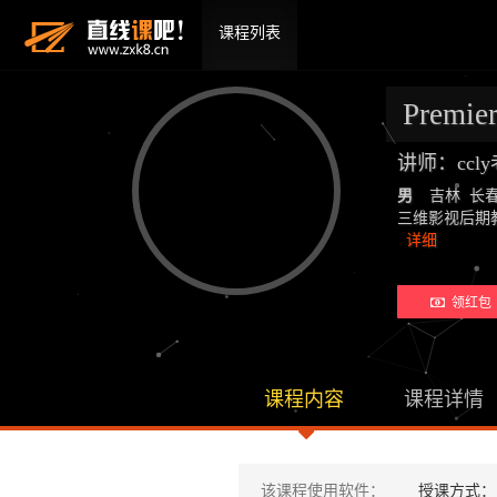
课程列表
Premie
讲师：ccl
男
吉林 长
三维影视后期教师：19
详细
领红包 
课程内容
课程详情
该课程使用软件：
授课方式：