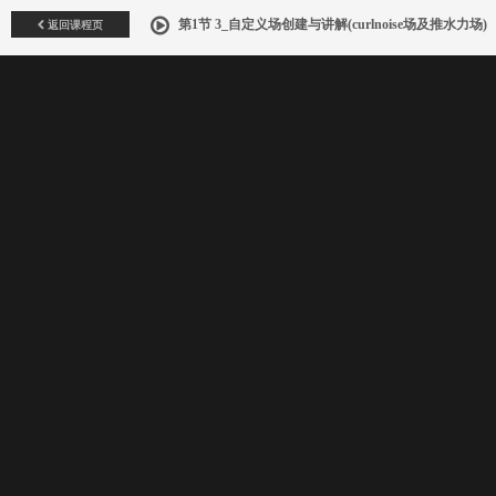
返回课程页
第1节 3_自定义场创建与讲解(curlnoise场及推水力场)