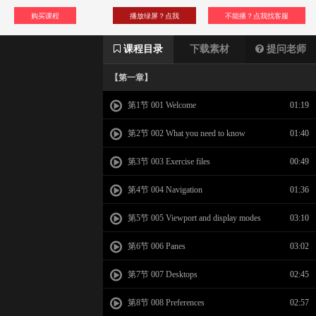
购买课程
播放绿屏？点我
不能播？点我找客服
课程目录
下载素材
提问老师
【第一章】
第1节 001 Welcome
01:19
第2节 002 What you need to know
01:40
第3节 003 Exercise files
00:49
第4节 004 Navigation
01:36
第5节 005 Viewport and display modes
03:10
第6节 006 Panes
03:02
第7节 007 Desktops
02:45
第8节 008 Preferences
02:57