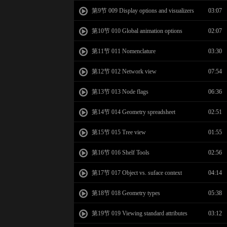
第9节 009 Display options and visualizers
03:07
第10节 010 Global animation options
02:07
第11节 011 Nomenclature
03:30
第12节 012 Network view
07:54
第13节 013 Node flags
06:36
第14节 014 Geometry spreadsheet
02:51
第15节 015 Tree view
01:55
第16节 016 Shelf Tools
02:56
第17节 017 Object vs. suface context
04:14
第18节 018 Geometry types
05:38
第19节 019 Viewing standard attributes
03:12