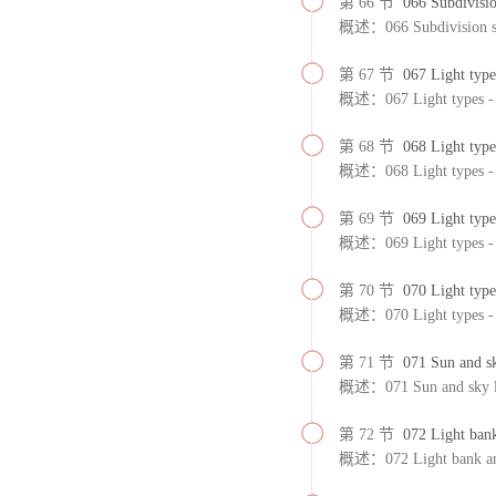
第 66 节
066 Subdivisio
概述：066 Subdivision se
第 67 节
067 Light type
概述：067 Light types - P
第 68 节
068 Light type
概述：068 Light types - 
第 69 节
069 Light type
概述：069 Light types -
第 70 节
070 Light typ
概述：070 Light types -
第 71 节
071 Sun and sk
概述：071 Sun and sky l
第 72 节
072 Light bank
概述：072 Light bank and