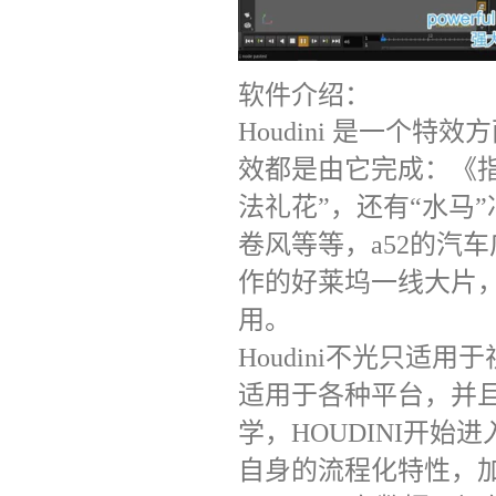
软件介绍：
Houdini
是一个特效方
效都是由它完成：
《
法礼花”，还有“水马
卷风等等，
a52
的汽车
作的好莱坞一线大片
用。
Houdini
不光只适用于
适用于各种平台，并
学，
HOUDINI
开始进
自身的流程化特性，