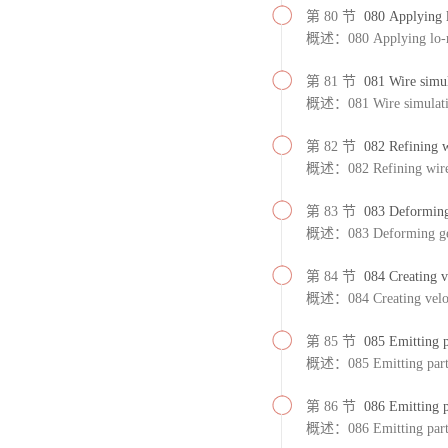
第 80 节
080 Applying l
概述：080 Applying lo-res
第 81 节
081 Wire simul
概述：081 Wire simulati
第 82 节
082 Refining w
概述：082 Refining wire 
第 83 节
083 Deforming
概述：083 Deforming geo
第 84 节
084 Creating ve
概述：084 Creating velocit
第 85 节
085 Emitting p
概述：085 Emitting partic
第 86 节
086 Emitting p
概述：086 Emitting partic