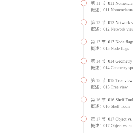
第 11 节
011 Nomencla
概述：011 Nomenclatur
第 12 节
012 Network 
概述：012 Network vie
第 13 节
013 Node flag
概述：013 Node flags
第 14 节
014 Geometry 
概述：014 Geometry spre
第 15 节
015 Tree view
概述：015 Tree view
第 16 节
016 Shelf Tool
概述：016 Shelf Tools
第 17 节
017 Object vs.
概述：017 Object vs. suf