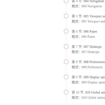
第 4 节
004 Navigation
概述：004 Navigation
第 5 节
005 Viewport a
概述：005 Viewport and 
第 6 节
006 Panes
概述：006 Panes
第 7 节
007 Desktops
概述：007 Desktops
第 8 节
008 Preferences
概述：008 Preferences
第 9 节
009 Display opt
概述：009 Display options
第 10 节
010 Global ani
概述：010 Global animat