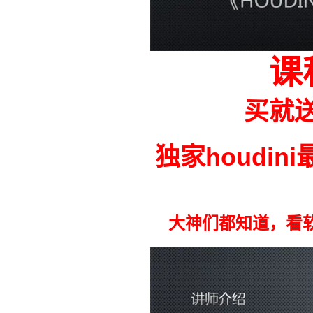
课
买就送
独家
houdi
大神们都知道，看