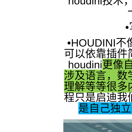
houdini
技术
•
•
HOUDINI
不
可以依靠插件
houdini
更像
涉及语言，数
理解等等很多
程只是启迪我
是自己独立