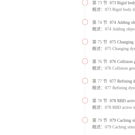
第 73 节
073 Rigid bod
概述：073 Rigid body dy
第 74 节
074 Adding obj
概述：074 Adding objects 
第 75 节
075 Changing 
概述：075 Changing dyna
第 76 节
076 Collision
概述：076 Collision geom
第 77 节
077 Refining 
概述：077 Refining dyna
第 78 节
078 RBD activ
概述：078 RBD active n
第 79 节
079 Caching si
概述：079 Caching simula