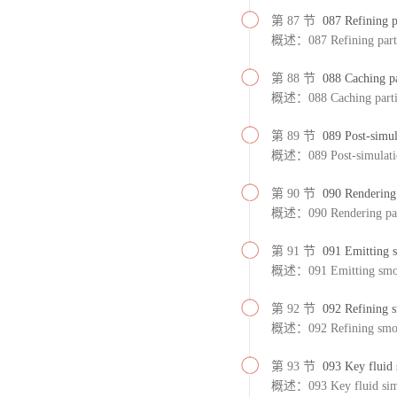
第 87 节
087 Refining p
概述：087 Refining partic
第 88 节
088 Caching pa
概述：088 Caching parti
第 89 节
089 Post-simul
概述：089 Post-simulation
第 90 节
090 Rendering 
概述：090 Rendering par
第 91 节
091 Emitting 
概述：091 Emitting smok
第 92 节
092 Refining 
概述：092 Refining smok
第 93 节
093 Key fluid 
概述：093 Key fluid simu