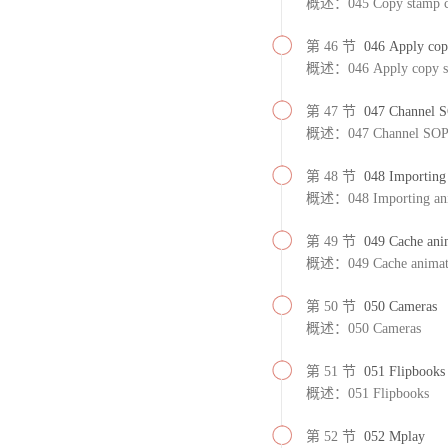
概述：045 Copy stamp c
第 46 节
046 Apply cop
概述：046 Apply copy st
第 47 节
047 Channel 
概述：047 Channel SO
第 48 节
048 Importing
概述：048 Importing ani
第 49 节
049 Cache ani
概述：049 Cache animati
第 50 节
050 Cameras
概述：050 Cameras
第 51 节
051 Flipbooks
概述：051 Flipbooks
第 52 节
052 Mplay