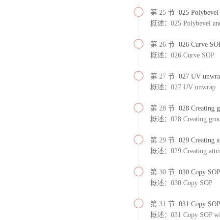
第 25 节
025 Polybevel 
概述：025 Polybevel and
第 26 节
026 Curve SO
概述：026 Curve SOP
第 27 节
027 UV unwra
概述：027 UV unwrap
第 28 节
028 Creating 
概述：028 Creating gro
第 29 节
029 Creating a
概述：029 Creating attri
第 30 节
030 Copy SO
概述：030 Copy SOP
第 31 节
031 Copy SOP w
概述：031 Copy SOP with 