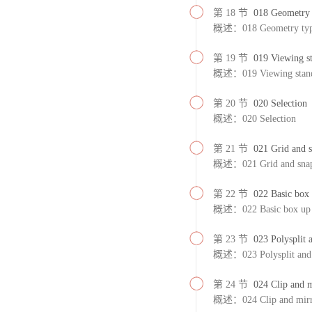
第 18 节
018 Geometry 
概述：018 Geometry typ
第 19 节
019 Viewing st
概述：019 Viewing standa
第 20 节
020 Selection
概述：020 Selection
第 21 节
021 Grid and 
概述：021 Grid and sna
第 22 节
022 Basic box
概述：022 Basic box up 
第 23 节
023 Polysplit 
概述：023 Polysplit and 
第 24 节
024 Clip and m
概述：024 Clip and mirr