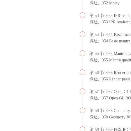
概述：052 Mplay
第 53 节
053 IPR rende
概述：053 IPR renderin
第 54 节
054 Basic mant
概述：054 Basic mantra s
第 55 节
055 Mantra qua
概述：055 Mantra quality
第 56 节
056 Render pa
概述：056 Render passe
第 57 节
057 Open GL
概述：057 Open GL RO
第 58 节
058 Geometry
概述：058 Geometry R
第 59 节
059 FBX ROP