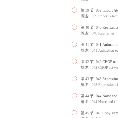
第 39 节
039 Import Al
概述：039 Import Alem
第 40 节
040 Keyframe
概述：040 Keyframes
第 41 节
041 Animation
概述：041 Animation ed
第 42 节
042 CHOP net
概述：042 CHOP netwo
第 43 节
043 Expression
概述：043 Expressions in
第 44 节
044 Noise and 
概述：044 Noise and filt
第 45 节
045 Copy stam