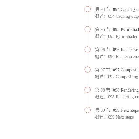
第 94 节
094 Caching o
概述：094 Caching outp
第 95 节
095 Pyro Shad
概述：095 Pyro Shader
第 96 节
096 Render sc
概述：096 Render scene 
第 97 节
097 Compositi
概述：097 Compositing l
第 98 节
098 Rendering
概述：098 Rendering ou
第 99 节
099 Next step
概述：099 Next steps