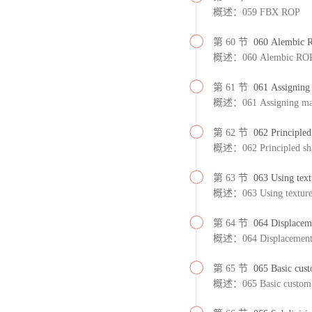
概述：059 FBX ROP
第 60 节
060 Alembic 
概述：060 Alembic RO
第 61 节
061 Assigning 
概述：061 Assigning mat
第 62 节
062 Principled
概述：062 Principled sh
第 63 节
063 Using text
概述：063 Using texture
第 64 节
064 Displacem
概述：064 Displacemen
第 65 节
065 Basic cus
概述：065 Basic custom 