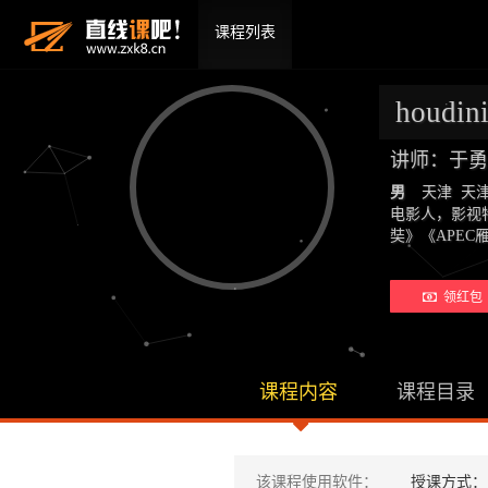
课程列表
hou
讲师：于勇
男
天津 天
电影人，影视
奘》《APE
领红包 
课程内容
课程目录
该课程使用软件：
授课方式：