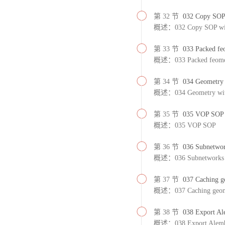
第 32 节
032 Copy SOP 
概述：032 Copy SOP wit
第 33 节
033 Packed fe
概述：033 Packed feome
第 34 节
034 Geometry
概述：034 Geometry wi
第 35 节
035 VOP SOP
概述：035 VOP SOP
第 36 节
036 Subnetwo
概述：036 Subnetworks
第 37 节
037 Caching g
概述：037 Caching geom
第 38 节
038 Export Al
概述：038 Export Alem