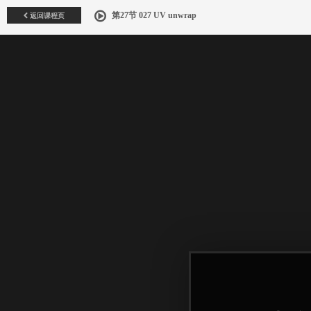
返回课程页
第27节 027 UV unwrap