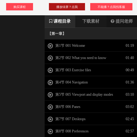
购买课程
播放绿屏？点我
不能播？点我找客服
课程目录
下载素材
提问老师
【第一章】
第1节 001 Welcome
01:19
第2节 002 What you need to know
01:40
第3节 003 Exercise files
00:49
第4节 004 Navigation
01:36
第5节 005 Viewport and display modes
03:10
第6节 006 Panes
03:02
第7节 007 Desktops
02:45
第8节 008 Preferences
02:57