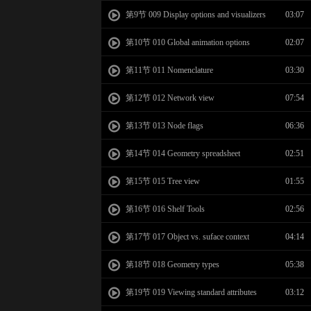
第9节 009 Display options and visualizers
03:07
第10节 010 Global animation options
02:07
第11节 011 Nomenclature
03:30
第12节 012 Network view
07:54
第13节 013 Node flags
06:36
第14节 014 Geometry spreadsheet
02:51
第15节 015 Tree view
01:55
第16节 016 Shelf Tools
02:56
第17节 017 Object vs. suface context
04:14
第18节 018 Geometry types
05:38
第19节 019 Viewing standard attributes
03:12