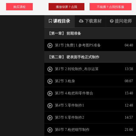
购买课程
播放绿屏？点我
不能播？点我找客服
课程目录
下载素材
提问老师
【第一章】 前期准备
第1节 [免费] 1.参考图PS准备
04:40
【第二章】 硬表面手枪正式制作
第1节 2.转轮制作_布尔运算
13:58
第2节 3.枪身
08:07
第3节 4.枪把和零件整合
15:40
第4节 5.零件制作1
12:48
第5节 6.零件制作2
14:57
第6节 7.枪把细节制作
21:06