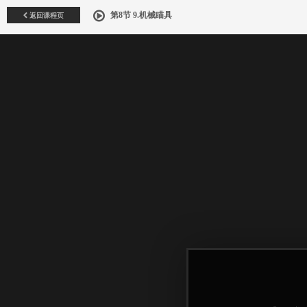
返回课程页
第8节 9.机械瞄具