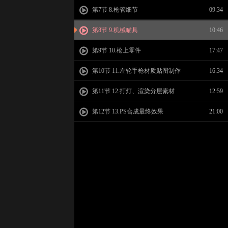
第7节 8.枪管细节
09:34
第8节 9.机械瞄具
10:46
第9节 10.枪上零件
17:47
第10节 11.左轮手枪材质贴图制作
16:34
第11节 12.打灯、渲染分层素材
12:59
第12节 13.PS合成最终效果
21:00