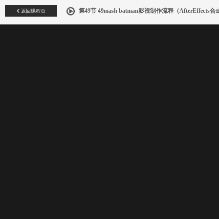
返回课程页
第49节 49mash batman影视制作流程（AfterEffects合