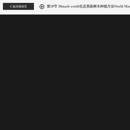
返回课程页
第50节 50mash world生态系统树木种植方法World Mac