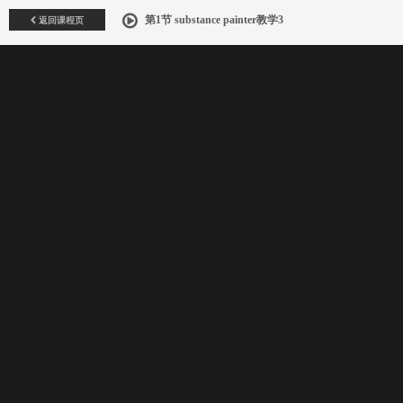
返回课程页
第1节 substance painter教学3