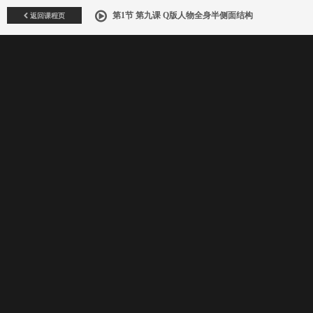
返回课程页
第1节 第九课 Q版人物全身半侧面结构