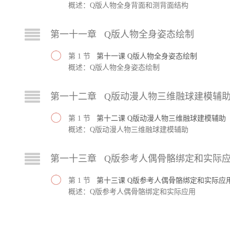
概述：Q版人物全身背面和测背面结构
第一十一章 Q版人物全身姿态绘制
第 1 节
第十一课 Q版人物全身姿态绘制
概述：Q版人物全身姿态绘制
第一十二章 Q版动漫人物三维融球建模辅
第 1 节
第十二课 Q版动漫人物三维融球建模辅助
概述：Q版动漫人物三维融球建模辅助
第一十三章 Q版参考人偶骨骼绑定和实际
第 1 节
第十三课 Q版参考人偶骨骼绑定和实际应
概述：Q版参考人偶骨骼绑定和实际应用