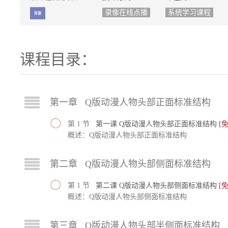
录像在线点播
系统学习课程
课程目录：
第一章 Q版动漫人物头部正面标准结构
第 1 节
第一课 Q版动漫人物头部正面标准结构
[
概述：Q版动漫人物头部正面标准结构
第二章 Q版动漫人物头部侧面标准结构
第 1 节
第二课 Q版动漫人物头部侧面标准结构
[
概述：Q版动漫人物头部侧面标准结构
第三章 Q版动漫人物头部半侧面标准结构