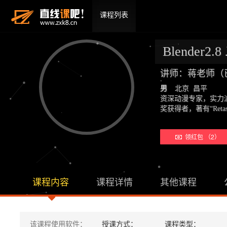
课程列表
Blende
讲师：蒋老师（
男
北京 昌平
资深动漫专家，实力
奖获得者，著有“Re
领红包 （2）
课程内容
课程详情
其他课程
该课程使用软件：
授课方式：
课程类型：