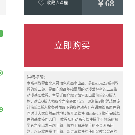
￥68
收藏该课程
立即购买
讲师提醒：
本系列教程由北京灵动色彩画室出品，是Blender2.8系列教
程的第二部。是面向绘画基础薄弱的动漫爱好者的二三维
动漫基础教程。主要详细介绍了如何画出最简单的Q版人
物，建立Q版人物各个角度转面形态。逐渐做到能凭想象设
计简单Q版人物各种角度下的各种动态！在讲解绘画原理的
同时让大家自然而然地接触开源软件 Blender2.8 顺利完成软
件的基本操作入门。 教程从对动画和软件操作不熟练的初
学者角度出发考虑问题，着力于解决棘手的不会画画问
题、以及软件操作问题。既讲清软件的使用又教会绘画的