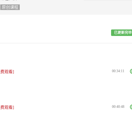
原创课程
已更新完毕
00:34:11
免费观看]
00:40:48
免费观看]