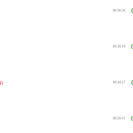
00:38:56
00:30:19
00:44:27
]
00:28:47