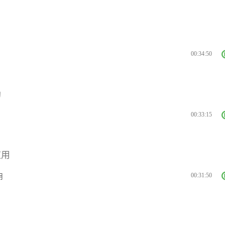
00:34:50
助
00:33:15
应用
00:31:50
用