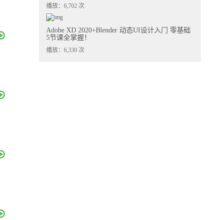
播放：6,702 次
Adobe XD 2020+Blender 动态UI设计入门 零基础
5节课全掌握！
播放：6,330 次