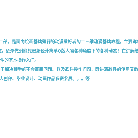
程的第二部。是面向绘画基础薄弱的动漫爱好者的二三维动漫基础教程。主要详
态。逐渐做到能凭想象设计简单Q版人物各种角度下的各种动态！在讲解
成软件的基本操作入门。
于解决棘手的不会画画问题、以及软件操作问题。既讲清软件的使用又
人创作、毕业设计、动画作品参赛参展。。。等