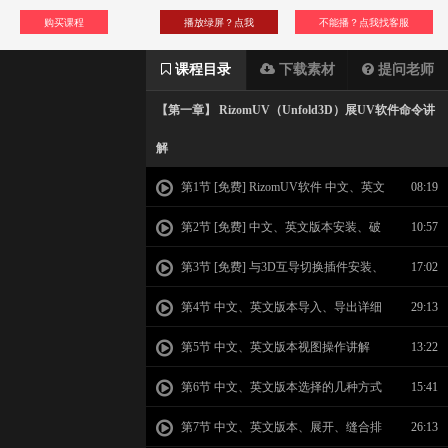
购买课程
播放绿屏？点我
不能播？点我找客服
课程目录
下载素材
提问老师
【第一章】 RizomUV（Unfold3D）展UV软件命令讲
解
第1节 [免费] RizomUV软件 中文、英文
08:19
版本课程介绍
第2节 [免费] 中文、英文版本安装、破
10:57
解与汉化
第3节 [免费] 与3D互导切换插件安装、
17:02
卸载及应用
第4节 中文、英文版本导入、导出详细
29:13
讲解
第5节 中文、英文版本视图操作讲解
13:22
第6节 中文、英文版本选择的几种方式
15:41
第7节 中文、英文版本、展开、缝合排
26:13