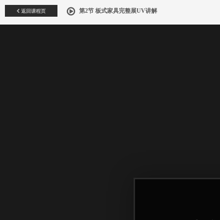
返回课程页
第2节 板式家具完整展UV讲解