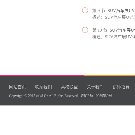
第 9 节
SUV汽车展UV
概述：SUV汽车展UV详
第 10 节
SUV汽车展U
概述：SUV汽车展UV详
网站首页
联系我们
高校联盟
关于我们
讲师招募
Copyright © 2015 zxk8.Cn All Rights Reserved |
沪ICP备 10039589号