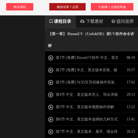
购买课程
播放绿屏？点我
不能播？点我找客服
课程目录
下载素材
提问老师
【第一章】 RizomUV（Unfold3D）展UV软件命令讲
解
第1节 [免费] RizomUV软件 中文、英文
08:19
版本课程介绍
第2节 [免费] 中文、英文版本安装、破
10:57
解与汉化
第3节 [免费] 与3D互导切换插件安装、
17:02
卸载及应用
第4节 中文、英文版本导入、导出详细
29:13
讲解
第5节 中文、英文版本视图操作讲解
13:22
第6节 中文、英文版本选择的几种方式
15:41
第7节 中文、英文版本、展开、缝合排
26:13