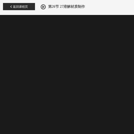
返回课程页
第26节 27溶解材质制作