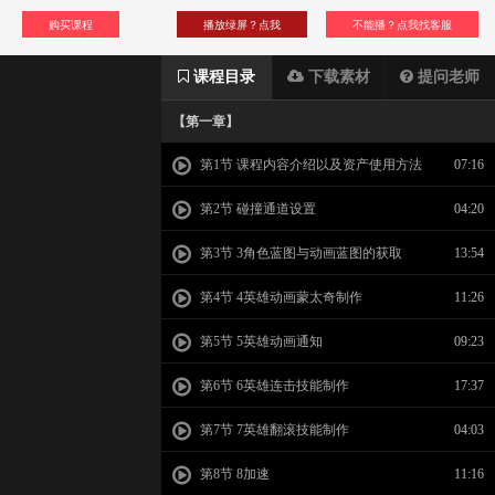
购买课程
播放绿屏？点我
不能播？点我找客服
课程目录
下载素材
提问老师
【第一章】
第1节 课程内容介绍以及资产使用方法
07:16
第2节 碰撞通道设置
04:20
第3节 3角色蓝图与动画蓝图的获取
13:54
第4节 4英雄动画蒙太奇制作
11:26
第5节 5英雄动画通知
09:23
第6节 6英雄连击技能制作
17:37
第7节 7英雄翻滚技能制作
04:03
第8节 8加速
11:16