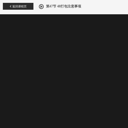
返回课程页
第47节 48打包注意事项