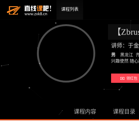
课程列表
【Zbr
讲师：于金
男
黑龙江 
兴趣使然 随
领红包 
课程内容
课程目录