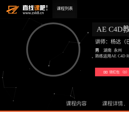
课程列表
AE C4
讲师：杨达（
男
湖南 永州
熟练运用AE C4D 
领红包 （0
课程内容
课程详情