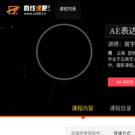
课程列表
AE表
讲师：周字
男
云南 昆
毕业于云南艺
作、摄影课
领红包 
课程内容
课程目录
该课程使用软件：
授课方式：