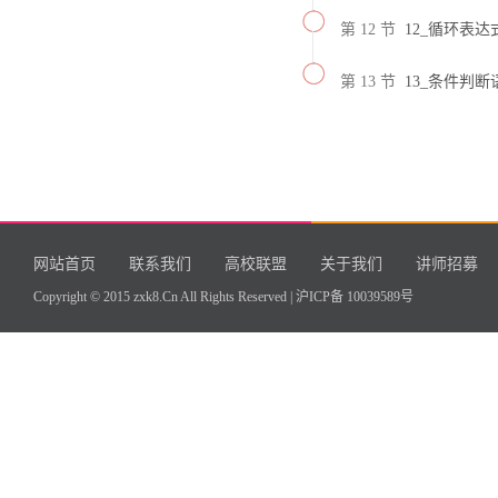
第 12 节
12_循环表达
第 13 节
13_条件判
网站首页
联系我们
高校联盟
关于我们
讲师招募
Copyright © 2015 zxk8.Cn All Rights Reserved |
沪ICP备 10039589号