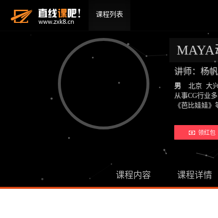
课程列表
MAY
讲师：杨帆
男
北京 大
从事CG行业
《芭比娃娃》
领红包 
课程内容
课程详情