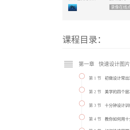
录像在线
课程目录：
第一章 快速设计图
第 1 节
初做设计常出
第 2 节
美学的四个层
第 3 节
十分钟设计训
第 4 节
教你如何用十