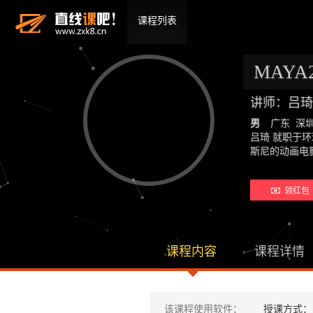
课程列表
MAY
讲师：吕琦
男
广东 深
吕琦 就职于
斯尼的动画电
领红包 
课程内容
课程详情
该课程使用软件：
授课方式：